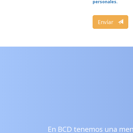
personales.
Envíar
En BCD tenemos una menta