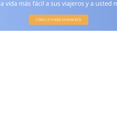
a vida más fácil a sus viajeros y a usted
CÓMO LO PUEDE AYUDAR BCD
l
Vamos más allá
Servicios en 
ión de viajes
Plataforma de viajes
Ingreso Cliente
corporativos
s y analítica de
Registro tiquet