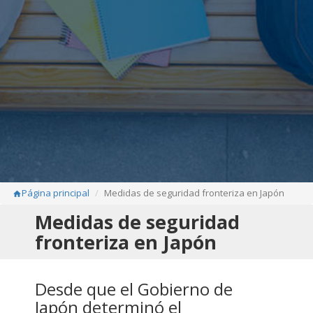
Página principal
Medidas de seguridad fronteriza en Japón
home
Medidas de seguridad
fronteriza en Japón
Desde que el Gobierno de
Japón determinó el